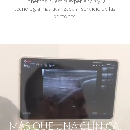
Ponemos nuestra experiencia y la
tecnología más avanzada al servicio de las
personas.
Reproductor
de
vídeo
MÁS QUE UNA CLÍNICA,