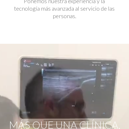
Ponemos nuestra experiencia y la
tecnología más avanzada al servicio de las
personas.
Reproductor
de
vídeo
MÁS QUE UNA CLÍNICA,