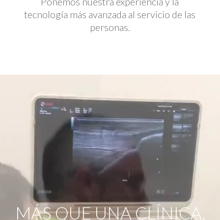
Ponemos nuestra experiencia y la
tecnología más avanzada al servicio de las
personas.
Reproductor
de
vídeo
MÁS QUE UNA CLÍNICA,