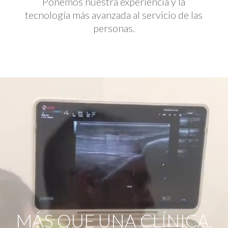
Ponemos nuestra experiencia y la
tecnología más avanzada al servicio de las
personas.
Reproductor
de
vídeo
MÁS QUE UNA CLÍNICA,