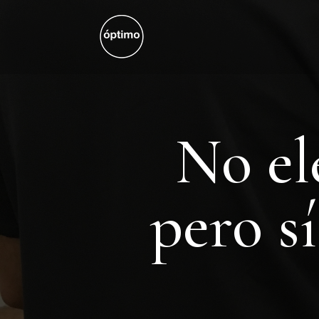
No el
pero s