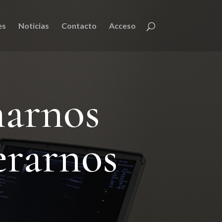
es
Noticias
Contacto
Acceso
narnos
erarnos