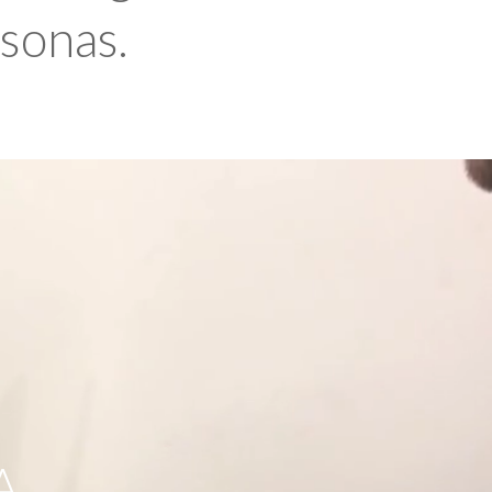
rsonas.
A,