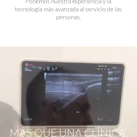
Ponemos nuestra experiencia y la
tecnología más avanzada al servicio de las
personas.
Reproductor
de
vídeo
MÁS QUE UNA CLÍNICA,