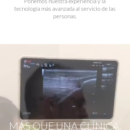
Ponemos nuestra experiencia y la
tecnología más avanzada al servicio de las
personas.
Reproductor
de
vídeo
MÁS QUE UNA CLÍNICA,