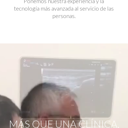
Ponemos nuestra experiencia y la
tecnología más avanzada al servicio de las
personas.
Reproductor
de
vídeo
MÁS QUE UNA CLÍNICA,