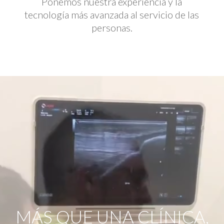
Ponemos nuestra experiencia y la
tecnología más avanzada al servicio de las
personas.
Reproductor
de
vídeo
MÁS QUE UNA CLÍNICA,