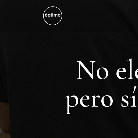
No el
pero s