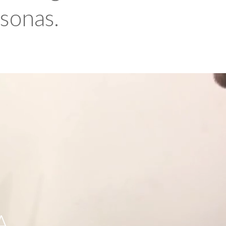
rsonas.
A,