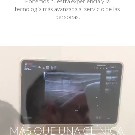
Ponemos nuestra experiencia y la
tecnología más avanzada al servicio de las
personas.
Reproductor
de
vídeo
MÁS QUE UNA CLÍNICA,