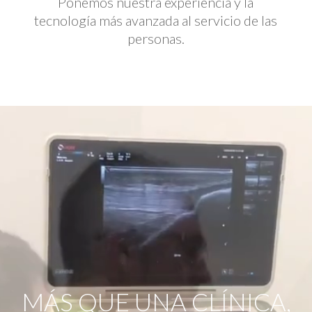
Ponemos nuestra experiencia y la
tecnología más avanzada al servicio de las
personas.
Reproductor
de
vídeo
MÁS QUE UNA CLÍNICA,