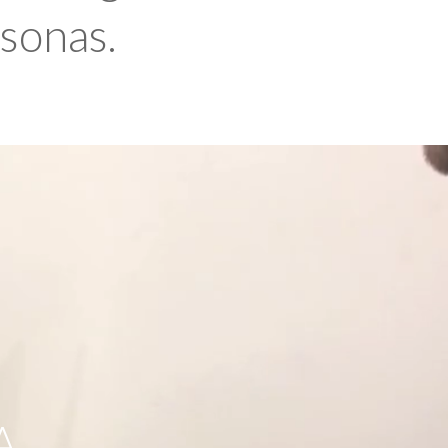
rsonas.
A,