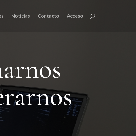
es
Noticias
Contacto
Acceso
narnos
erarnos