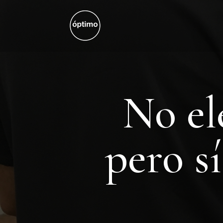
No el
pero s