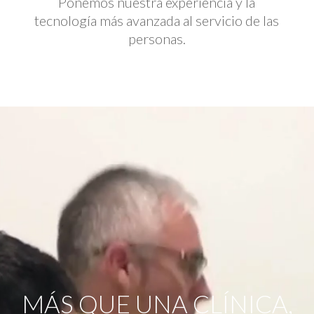
Ponemos nuestra experiencia y la
tecnología más avanzada al servicio de las
personas.
Reproductor
de
vídeo
MÁS QUE UNA CLÍNICA,