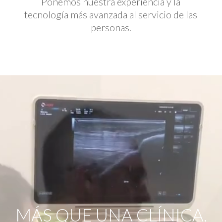
Ponemos nuestra experiencia y la
tecnología más avanzada al servicio de las
personas.
Reproductor
de
vídeo
MÁS QUE UNA CLÍNICA,