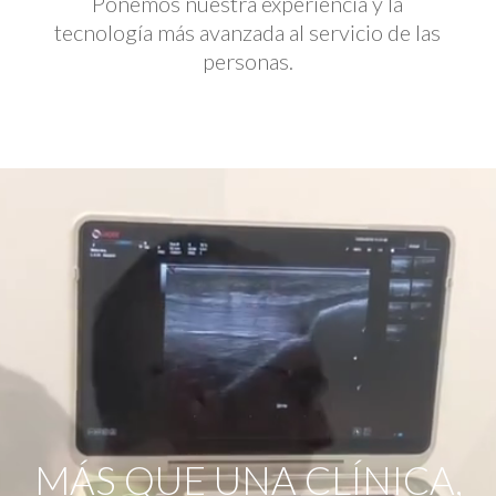
Ponemos nuestra experiencia y la
tecnología más avanzada al servicio de las
personas.
Reproductor
de
vídeo
MÁS QUE UNA CLÍNICA,