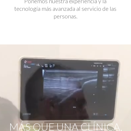
Ponemos nuestra experiencia y la
tecnología más avanzada al servicio de las
personas.
Reproductor
de
vídeo
MÁS QUE UNA CLÍNICA,