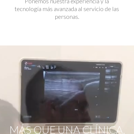
Ponemos nuestra experiencia y la
tecnología más avanzada al servicio de las
personas.
Reproductor
de
vídeo
MÁS QUE UNA CLÍNICA,