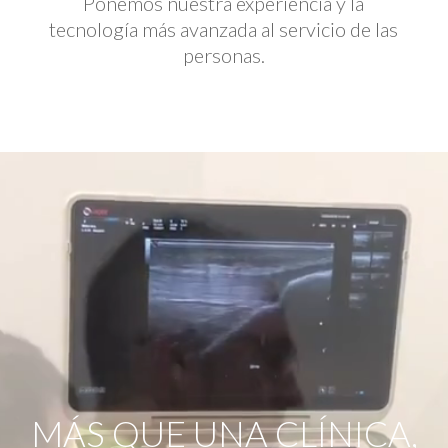
Ponemos nuestra experiencia y la
tecnología más avanzada al servicio de las
personas.
Reproductor
de
vídeo
MÁS QUE UNA CLÍNICA,