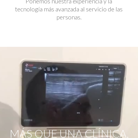
Ponemos nuestra experiencia y la
tecnología más avanzada al servicio de las
personas.
Reproductor
de
vídeo
MÁS QUE UNA CLÍNICA,