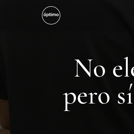
No el
pero s