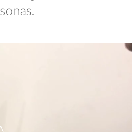
rsonas.
A,