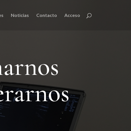
es
Noticias
Contacto
Acceso
narnos
erarnos