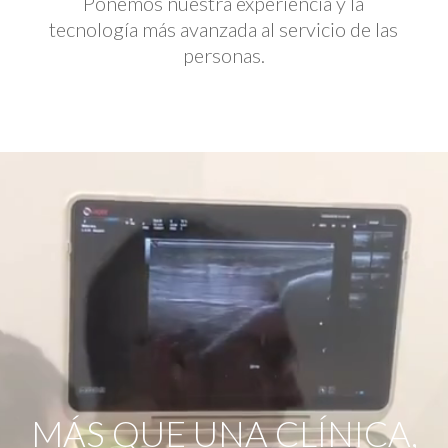
Ponemos nuestra experiencia y la
tecnología más avanzada al servicio de las
personas.
Reproductor
de
vídeo
MÁS QUE UNA CLÍNICA,