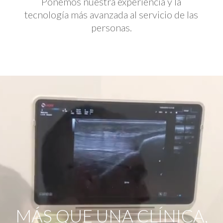
Ponemos nuestra experiencia y la
tecnología más avanzada al servicio de las
personas.
Reproductor
de
vídeo
MÁS QUE UNA CLÍNICA,