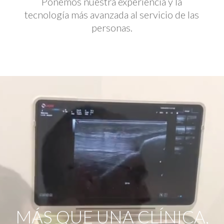
Ponemos nuestra experiencia y la
tecnología más avanzada al servicio de las
personas.
Reproductor
de
vídeo
MÁS QUE UNA CLÍNICA,