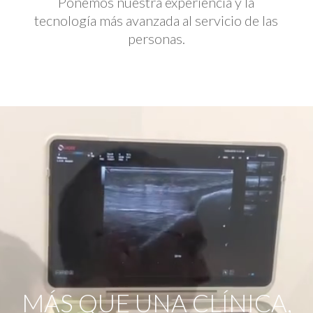
Ponemos nuestra experiencia y la
tecnología más avanzada al servicio de las
personas.
Reproductor
de
vídeo
MÁS QUE UNA CLÍNICA,