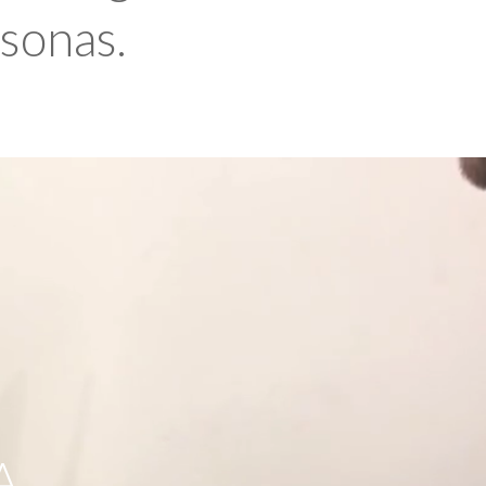
rsonas.
A,