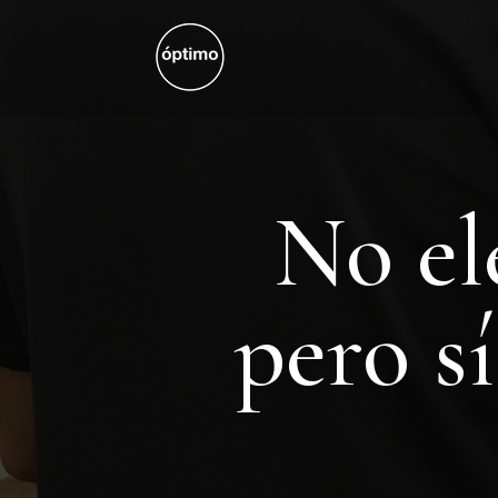
No el
pero s