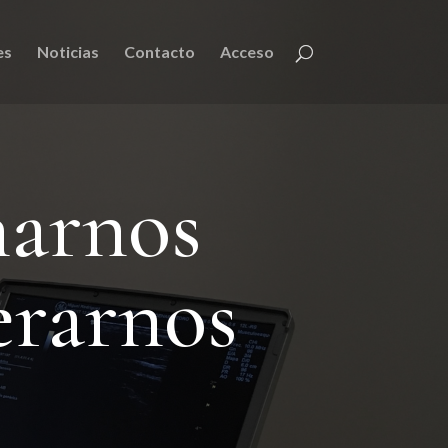
es
Noticias
Contacto
Acceso
narnos
erarnos