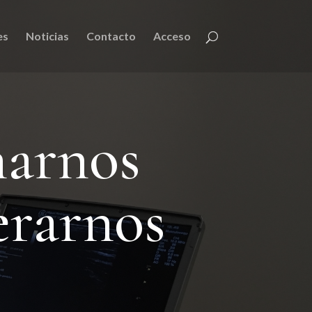
es
Noticias
Contacto
Acceso
narnos
erarnos