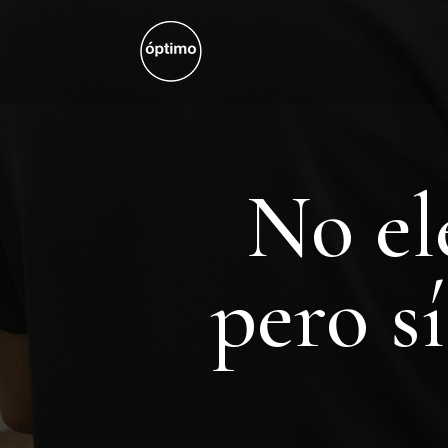
No el
pero s