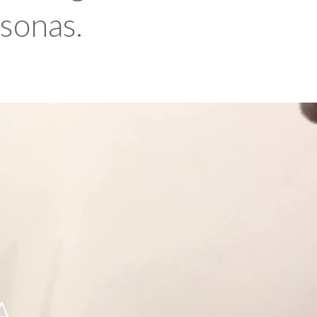
rsonas.
A,