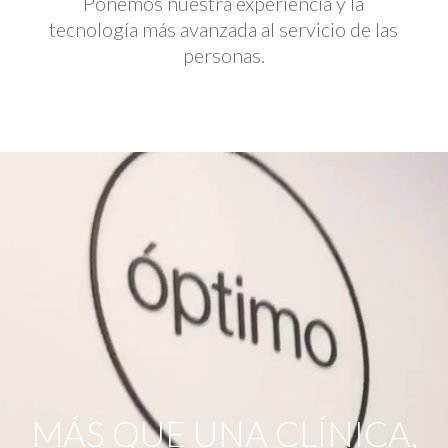
Ponemos nuestra experiencia y la
tecnología más avanzada al servicio de las
personas.
Reproductor
de
vídeo
MÁS QUE UNA CLÍNICA,