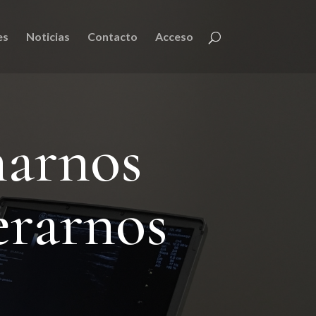
es
Noticias
Contacto
Acceso
narnos
erarnos