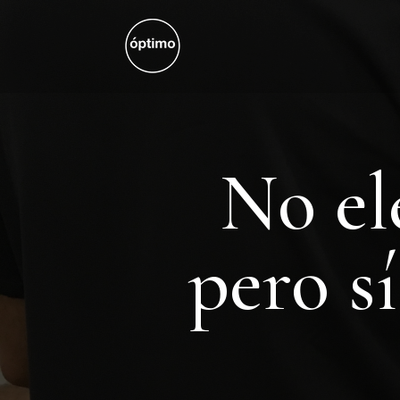
No el
pero s