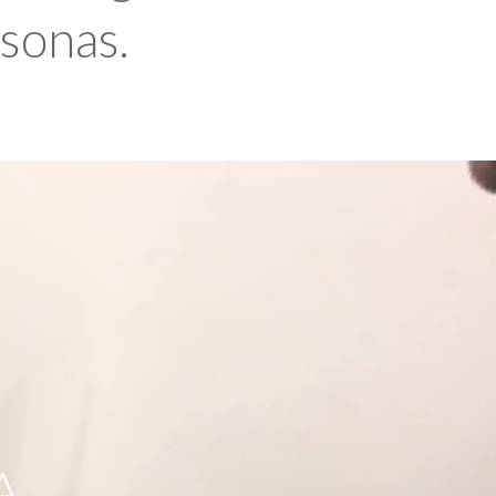
rsonas.
A,