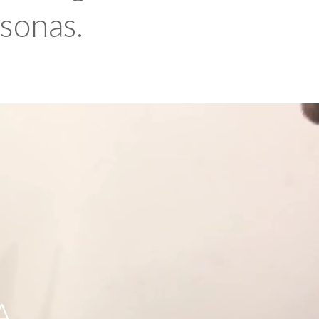
rsonas.
A,