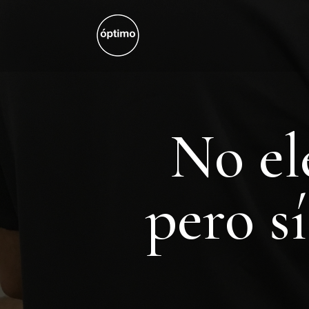
No el
pero s