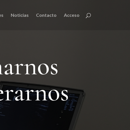
es
Noticias
Contacto
Acceso
narnos
erarnos