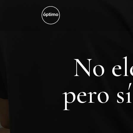
No el
pero s