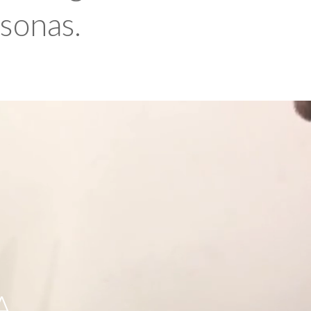
rsonas.
A,