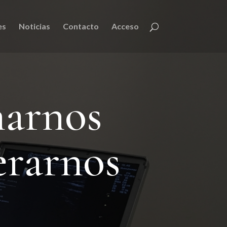
es
Noticias
Contacto
Acceso
narnos
erarnos