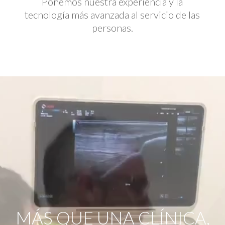
Ponemos nuestra experiencia y la
tecnología más avanzada al servicio de las
personas.
Reproductor
de
vídeo
MÁS QUE UNA CLÍNICA,