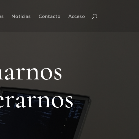
es
Noticias
Contacto
Acceso
narnos
erarnos