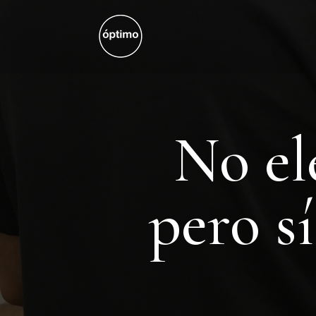
No el
pero s