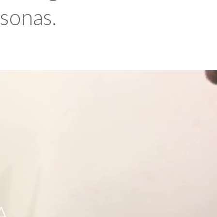
rsonas.
A,