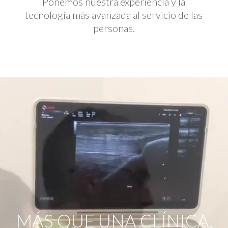
Ponemos nuestra experiencia y la
tecnología más avanzada al servicio de las
personas.
Reproductor
de
vídeo
MÁS QUE UNA CLÍNICA,