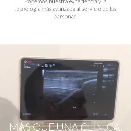
Ponemos nuestra experiencia y la
tecnología más avanzada al servicio de las
personas.
Reproductor
de
vídeo
MÁS QUE UNA CLÍNICA,