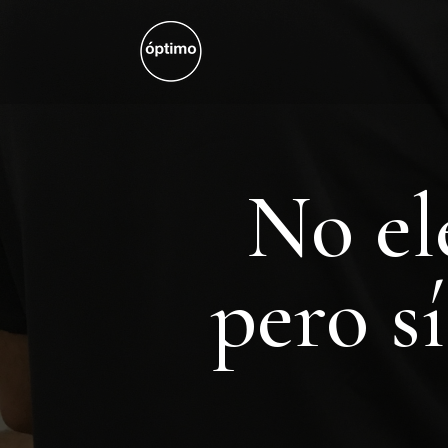
No el
pero s