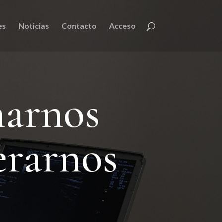
es
Noticias
Contacto
Acceso
narnos
erarnos