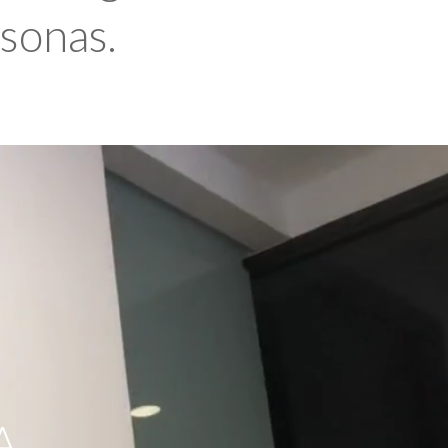
rsonas.
A,