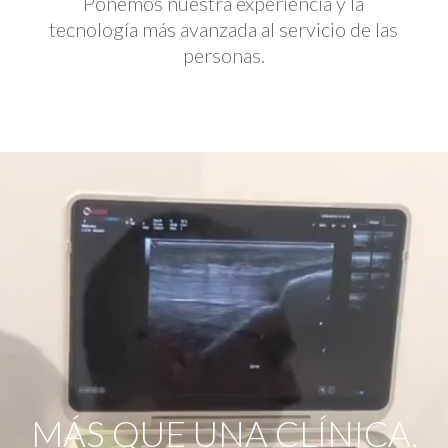
Ponemos nuestra experiencia y la
tecnología más avanzada al servicio de las
personas.
Reproductor
de
vídeo
MÁS QUE UNA CLÍNICA,