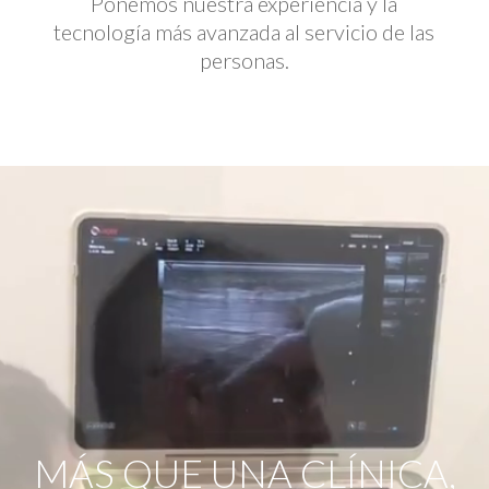
Ponemos nuestra experiencia y la
tecnología más avanzada al servicio de las
personas.
Reproductor
de
vídeo
MÁS QUE UNA CLÍNICA,