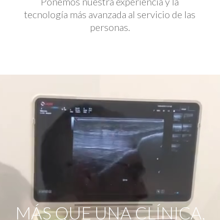
Ponemos nuestra experiencia y la
tecnología más avanzada al servicio de las
personas.
Reproductor
de
vídeo
MÁS QUE UNA CLÍNICA,