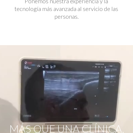
Ponemos nuestra experiencia y la
tecnología más avanzada al servicio de las
personas.
Reproductor
de
vídeo
MÁS QUE UNA CLÍNICA,