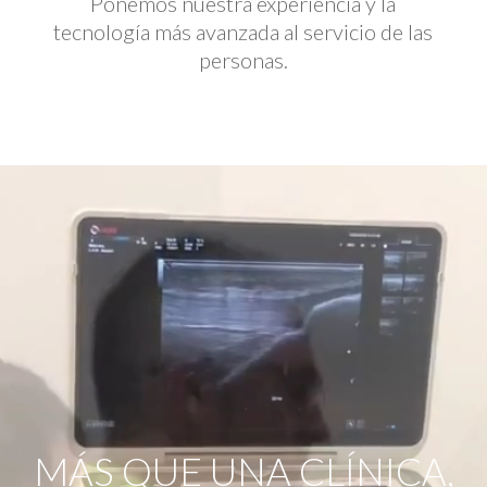
Ponemos nuestra experiencia y la
tecnología más avanzada al servicio de las
personas.
Reproductor
de
vídeo
MÁS QUE UNA CLÍNICA,