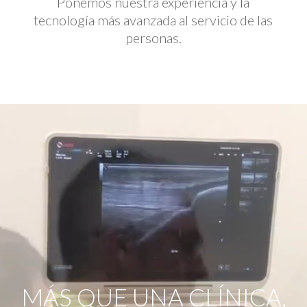
Ponemos nuestra experiencia y la
tecnología más avanzada al servicio de las
personas.
Reproductor
de
vídeo
MÁS QUE UNA CLÍNICA,