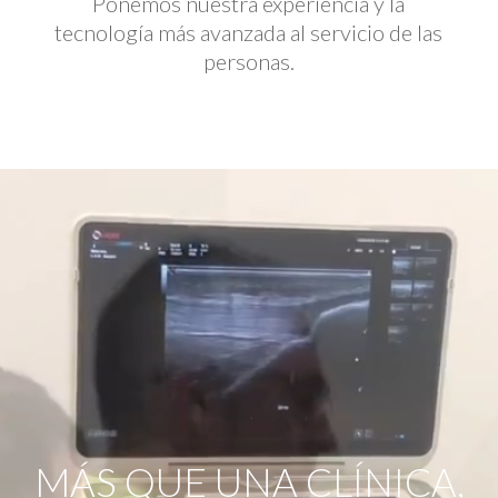
Ponemos nuestra experiencia y la
tecnología más avanzada al servicio de las
personas.
Reproductor
de
vídeo
MÁS QUE UNA CLÍNICA,