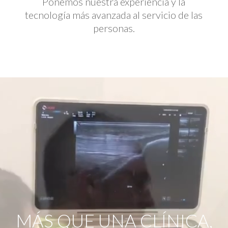
Ponemos nuestra experiencia y la
tecnología más avanzada al servicio de las
personas.
Reproductor
de
vídeo
MÁS QUE UNA CLÍNICA,