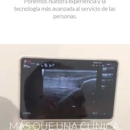
Ponemos nuestra experiencia y la
tecnología más avanzada al servicio de las
personas.
Reproductor
de
vídeo
MÁS QUE UNA CLÍNICA,