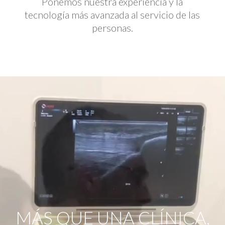
Ponemos nuestra experiencia y la
tecnología más avanzada al servicio de las
personas.
Reproductor
de
vídeo
MÁS QUE UNA CLÍNICA,