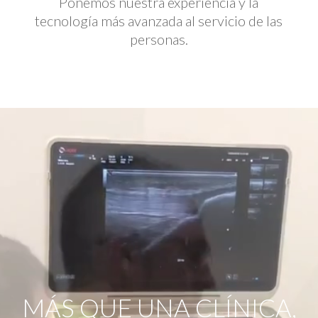
Ponemos nuestra experiencia y la
tecnología más avanzada al servicio de las
personas.
Reproductor
de
vídeo
MÁS QUE UNA CLÍNICA,