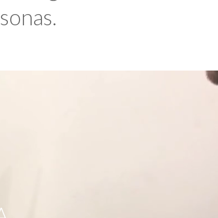
rsonas.
A,