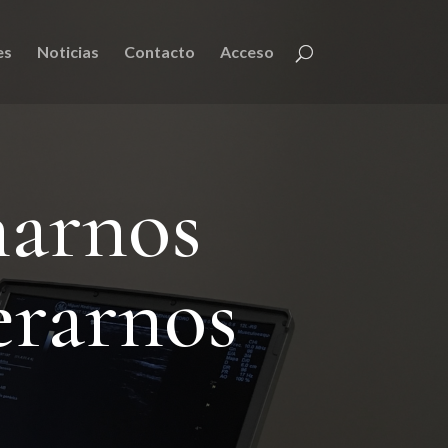
es
Noticias
Contacto
Acceso
narnos
erarnos