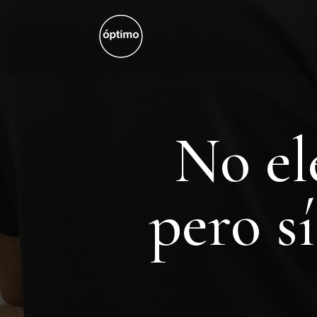
No el
pero s