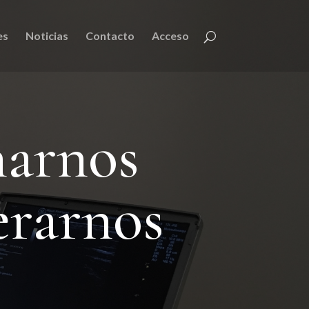
es
Noticias
Contacto
Acceso
narnos
erarnos