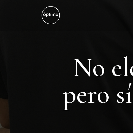
No el
pero s