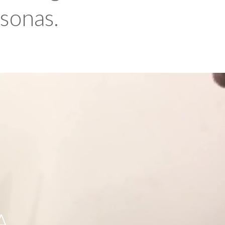
rsonas.
A,