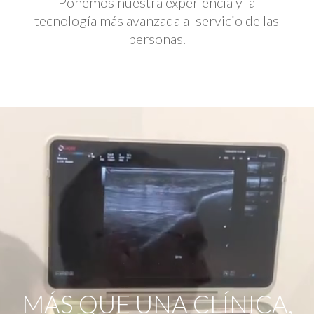
Ponemos nuestra experiencia y la
tecnología más avanzada al servicio de las
personas.
Reproductor
de
vídeo
MÁS QUE UNA CLÍNICA,